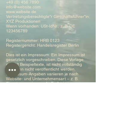
+49 (0) 456 7890
info@website.com
www.website.de
Vertretungsberechtigte*r Geschäftsführer*in:
XYZ Produktionen
Wenn vorhanden: USt-IdNr., z. B. DE
123456789
Registernummer: HRB 0123
Registergericht: Handelsregister Berlin
Dies ist ein Impressum. Ein Impressum ist
gesetzlich vorgeschrieben. Diese Vorlage
enthält Beispieltexte, ist nicht vollständig
und kann nicht veröffentlicht werden.
Impressum-Angaben variieren je nach
Website- und Unternehmensart – z. B.
Einzelunternehmen, GbR, GmbH,
Redaktion u.a. Wir empfehlen Ihnen daher,
juristischen Rat einzuholen, um besser zu
verstehen, welche Details Ihr Impressum
beinhalten muss.