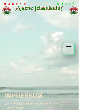
M a g y a r
V á n d o r
R á d i ó
IMPRESSUM
XYZ Produktionen, Lindenstraße 507 ,
10555 Berlin